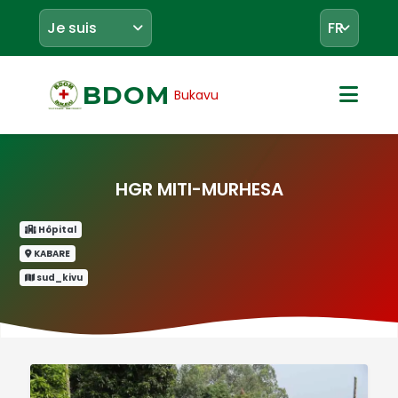
BDOM
Bukavu
HGR MITI-MURHESA
Hôpital
KABARE
sud_kivu